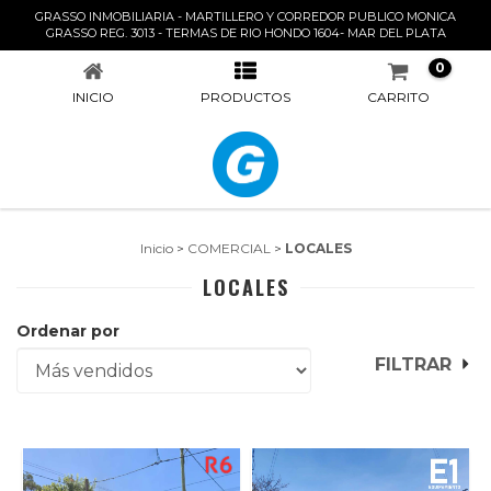
GRASSO INMOBILIARIA - MARTILLERO Y CORREDOR PUBLICO MONICA
LOCALES
GRASSO REG. 3013 - TERMAS DE RIO HONDO 1604- MAR DEL PLATA
0
INICIO
PRODUCTOS
CARRITO
Inicio
>
COMERCIAL
>
LOCALES
LOCALES
Ordenar por
FILTRAR